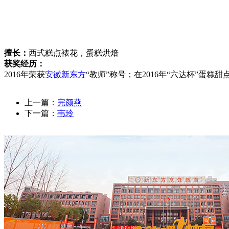
擅长：
西式糕点裱花，蛋糕烘焙
获奖经历：
2016年荣获
安徽新东方
“教师”称号；在2016年“六达杯”蛋糕
上一篇：
完颜燕
下一篇：
韦玲